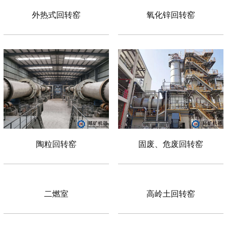
外热式回转窑
氧化锌回转窑
陶粒回转窑
固废、危废回转窑
二燃室
高岭土回转窑