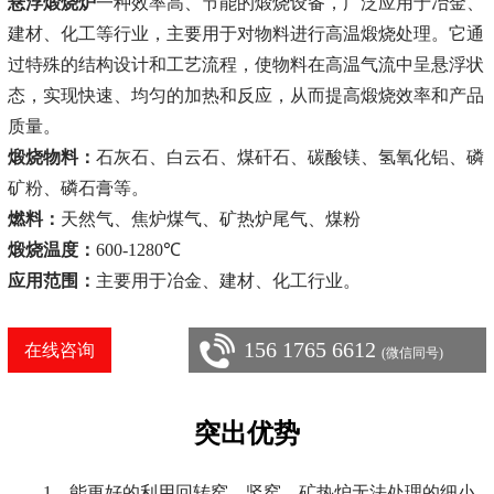
悬浮煅烧炉
一种效率高、节能的煅烧设备，广泛应用于冶金、
建材、化工等行业，主要用于对物料进行高温煅烧处理。它通
过特殊的结构设计和工艺流程，使物料在高温气流中呈悬浮状
态，实现快速、均匀的加热和反应，从而提高煅烧效率和产品
质量。
煅烧物料：
石灰石、白云石、煤矸石、碳酸镁、氢氧化铝、磷
矿粉、磷石膏等。
燃料：
天然气、焦炉煤气、矿热炉尾气、煤粉
煅烧温度：
600-1280℃
应用范围：
主要用于冶金、建材、化工行业。
156 1765 6612
在线咨询
(微信同号)
突出优势
1、能更好的利用回转窑、竖窑、矿热炉无法处理的细小