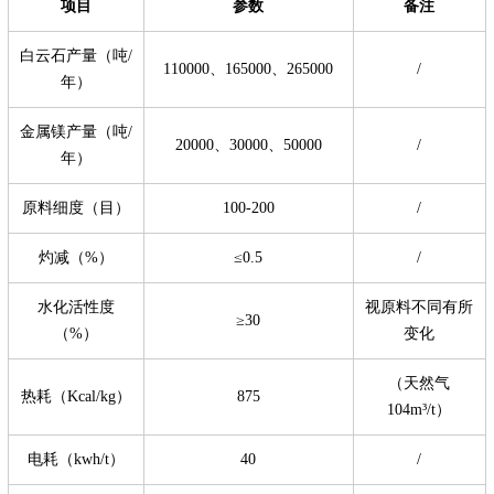
项目
参数
备注
白云石产量（吨/
110000、165000、265000
/
年）
金属镁产量（吨/
20000、30000、50000
/
年）
原料细度（目）
100-200
/
灼减（%）
≤0.5
/
水化活性度
视原料不同有所
≥30
（%）
变化
（天然气
热耗（Kcal/kg）
875
104m³/t）
电耗（kwh/t）
40
/