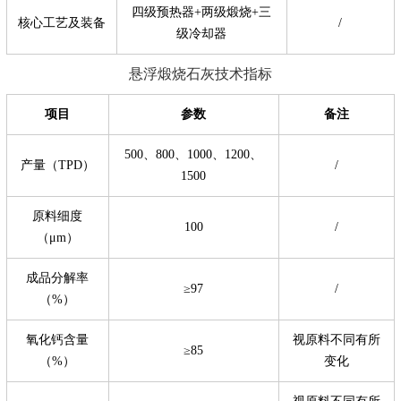
四级预热器+两级煅烧+三
核心工艺及装备
/
级冷却器
悬浮煅烧石灰技术指标
项目
参数
备注
500、800、1000、1200、
产量（TPD）
/
1500
原料细度
100
/
（μm）
成品分解率
≥97
/
（%）
氧化钙含量
视原料不同有所
≥85
（%）
变化