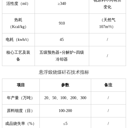
视原料不同有所
活性度（ml）
≥340
变化
热耗
（天然气
910
（Kcal/kg）
107m³/t）
电耗（kwh/t）
45
/
核心工艺及装
五级预热器+分解炉+四级
/
备
冷却器
悬浮煅烧煤矸石技术指标
项目
参数
备注
年产量（万吨）
20、50、100、200、300
/
原料细度（目）
100-200
/
成品烧失率（%）
≤5
/